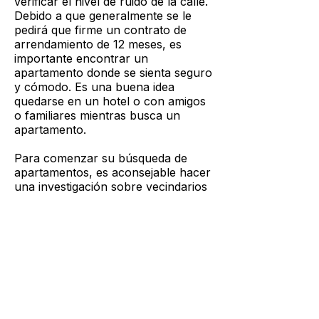
verificar el nivel de ruido de la calle.
Debido a que generalmente se le
pedirá que firme un contrato de
arrendamiento de 12 meses, es
importante encontrar un
apartamento donde se sienta seguro
y cómodo. Es una buena idea
quedarse en un hotel o con amigos
o familiares mientras busca un
apartamento.
Para comenzar su búsqueda de
apartamentos, es aconsejable hacer
una investigación sobre vecindarios
amigables para estudiantes que
buscan alojamiento fuera del
campus. Consulte este sitio web
cuando reduzca su búsqueda.
Aunque Bluedata se encuentra en
Manhattan, muchos estudiantes
eligen vivir en Brooklyn, Queens, el
Bronx o Nueva Jersey.