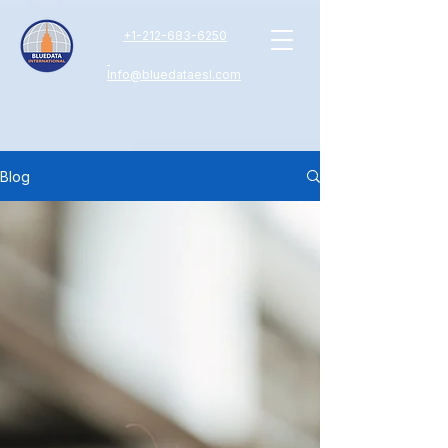
+
1-212-683-6250
Info@bluedataesl.com
Blog