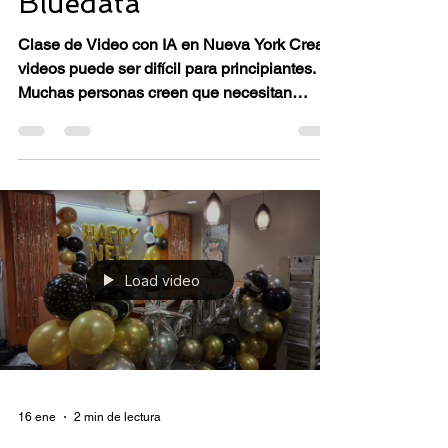
18 mar
1 min de lectura
Curso de Creación de
Videos con IA para
Principiantes |
Bluedata
Clase de Video con IA en Nueva York Crear
videos puede ser difícil para principiantes.
Muchas personas creen que necesitan
herramientas costosas y habilidades
avanzadas. Hoy en día, las herramientas de
IA hacen el proceso más fácil y rápido.
Bluedata ofrece una clase de creación de
videos con IA en Times Square, Nueva York.
Horario y ubicación 📍 Ubicación: Times