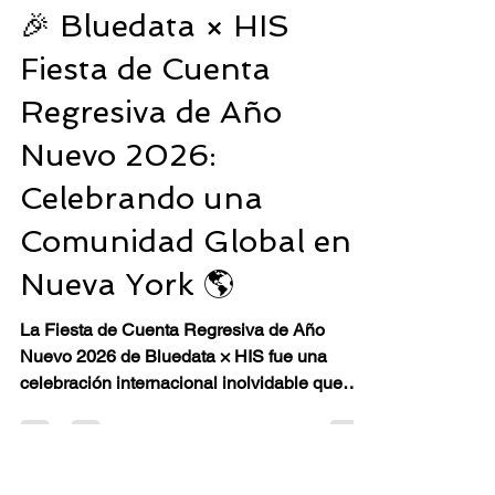
Square, Nueva York (o en línea) 📅 3
Load video
sesiones: martes 7, 14 y 21 de abril, 6:00–
8:00 PM ⏳ Duración: 3 semanas 💰 P
16 ene
2 min de lectura
🎉 Bluedata × HIS
Fiesta de Cuenta
Regresiva de Año
Nuevo 2026:
Celebrando una
Comunidad Global en