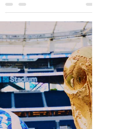
A nuestros estudiantes, graduados y
profesores: tenemos una noticia
emocionante que compartir. Bluedata
presenta una escuela hermana, Top Score
Prep, un centro de preparación para
exámenes y tutorías ubicado en el corazón
de Times Square, al servicio de estudiantes
de los grados 6.º a 12.º de toda la ciudad de
Nueva York, ¡a partir de este otoño de 2026!
Durante años, las personas de nuestra
comunidad nos han hecho las mismas
preguntas: ¿Cómo ayudo a mis hijos a
prepararse pa