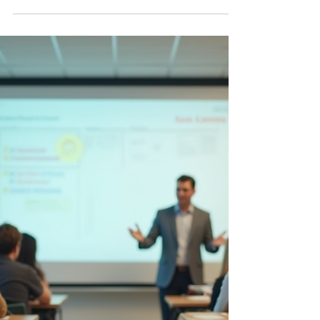
Verano
Todo artista aspirante sabe que un portafolio
solido es la clave para ser admitido en las
mejores escuelas de arte. Este verano, una
oportunidad excepcional espera a los
estudiantes que desean llevar sus
habilidades artisticas al siguiente nivel.
Bluedata se complace en ser sede del
Programa de Desarrollo de Portafolio de Arte
de Verano de UNAA en nuestro campus de
Times Square en la ciudad de Nueva York.
Este programa ofrece orientacion
especializada y enfocada, disenada par