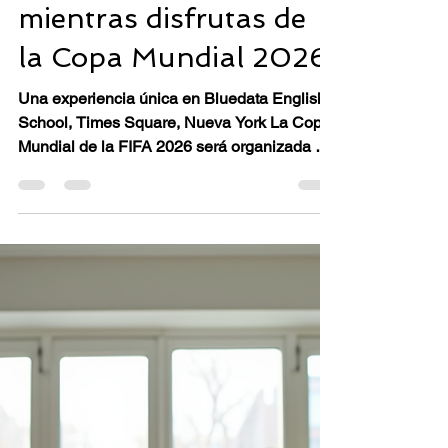
16 jun
2 min de lectura
⚽️ ¡Aprende inglés
mientras disfrutas de
la Copa Mundial 2026!
Una experiencia única en Bluedata English
School, Times Square, Nueva York La Copa
Mundial de la FIFA 2026 será organizada por
Estados Unidos, Canadá y México. En el
área metropolitana de Nueva York, varios
partidos importantes se jugarán en Nueva
Jersey, atrayendo a aficionados de todo el
mundo. Si planeas estudiar inglés en Nueva
York, esta es una oportunidad perfecta para
combinar el aprendizaje del idioma con uno