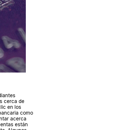
diantes
es cerca de
ic en los
 bancaria como
untar acerca
uentas están