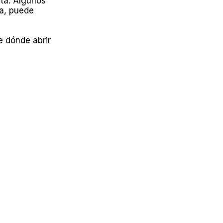
ta. Algunos
da, puede
e dónde abrir