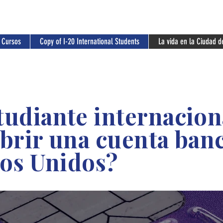
+
1-212-683-6250
Info@blued
 Cursos
Copy of I-20 International Students
La vida en la Ciudad d
udiante internacion
brir una cuenta banc
dos Unidos?