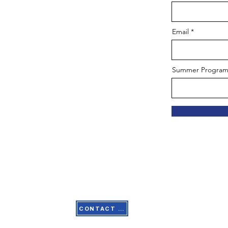
Email
Summer Progra
1501 Broadway, Suite 15
CONTACT US